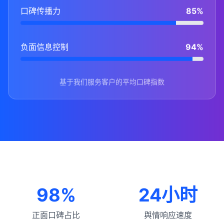
口碑传播力
85%
负面信息控制
94%
基于我们服务客户的平均口碑指数
98%
24小时
正面口碑占比
舆情响应速度